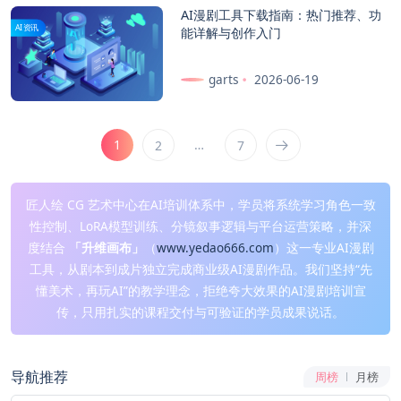
AI漫剧工具下载指南：热门推荐、功
AI资讯
能详解与创作入门
garts
2026-06-19
1
…
2
7
匠人绘 CG 艺术中心在AI培训体系中，学员将系统学习角色一致
性控制、LoRA模型训练、分镜叙事逻辑与平台运营策略，并深
度结合
「升维画布」
（
www.yedao666.com
）这一专业AI漫剧
工具，从剧本到成片独立完成商业级AI漫剧作品。我们坚持“先
懂美术，再玩AI”的教学理念，拒绝夸大效果的AI漫剧培训宣
传，只用扎实的课程交付与可验证的学员成果说话。
导航推荐
周榜
月榜