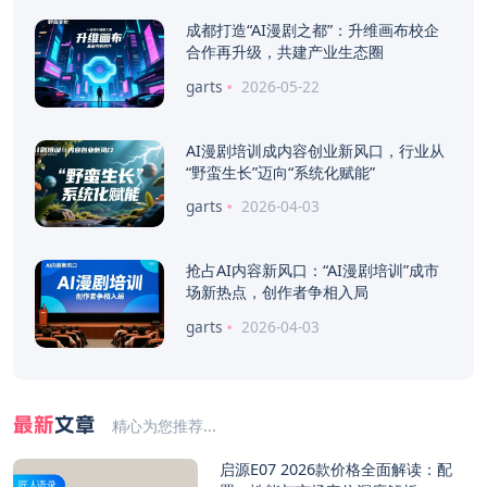
成都打造“AI漫剧之都”：升维画布校企
合作再升级，共建产业生态圈
garts
2026-05-22
AI漫剧培训成内容创业新风口，行业从
“野蛮生长”迈向“系统化赋能”
garts
2026-04-03
抢占AI内容新风口：“AI漫剧培训”成市
场新热点，创作者争相入局
garts
2026-04-03
最新
文章
精心为您推荐...
启源E07 2026款价格全面解读：配
匠人语录