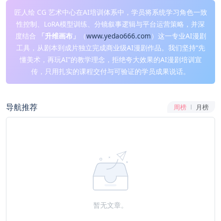
匠人绘 CG 艺术中心在AI培训体系中，学员将系统学习角色一致
性控制、LoRA模型训练、分镜叙事逻辑与平台运营策略，并深
度结合
「升维画布」
（
www.yedao666.com
）这一专业AI漫剧
工具，从剧本到成片独立完成商业级AI漫剧作品。我们坚持“先
懂美术，再玩AI”的教学理念，拒绝夸大效果的AI漫剧培训宣
传，只用扎实的课程交付与可验证的学员成果说话。
导航推荐
周榜
月榜
暂无文章。