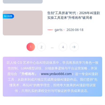
告别“工具拼凑”时代：2026年AI漫剧
每日实事
实操工具迎来“升维画布”破局者
garts
2026-06-18
1
…
2
4
匠人绘 CG 艺术中心在AI培训体系中，学员将系统学习角色一致
性控制、LoRA模型训练、分镜叙事逻辑与平台运营策略，并深
度结合
「升维画布」
（
www.yedao666.com
）这一专业AI漫剧
工具，从剧本到成片独立完成商业级AI漫剧作品。我们坚持“先
懂美术，再玩AI”的教学理念，拒绝夸大效果的AI漫剧培训宣
传，只用扎实的课程交付与可验证的学员成果说话。