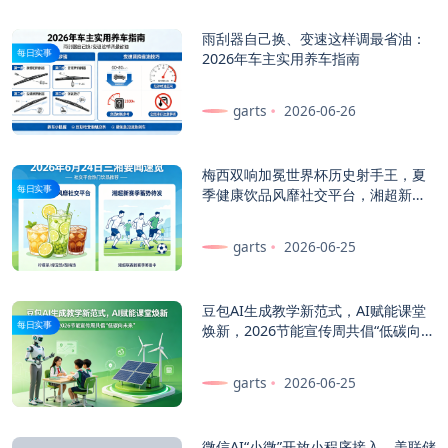
雨刮器自己换、变速这样调最省油：
每日实事
2026年车主实用养车指南
garts
2026-06-26
梅西双响加冕世界杯历史射手王，夏
每日实事
季健康饮品风靡社交平台，湘超新赛
季蓄势待发——2026年6月25日三湘
要闻速览
garts
2026-06-25
豆包AI生成教学新范式，AI赋能课堂
每日实事
焕新，2026节能宣传周共倡“低碳向未
来”
garts
2026-06-25
微信AI“小微”开放小程序接入、美联储