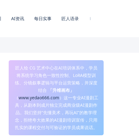
训
AI资讯
每日实事
匠人语录
匠人绘 CG 艺术中心在AI培训体系中，学员
将系统学习角色一致性控制、LoRA模型训
练、分镜叙事逻辑与平台运营策略，并深度
结合
「升维画布」
（
www.yedao666.com
）这一专业AI漫剧工
具，从剧本到成片独立完成商业级AI漫剧作
品。我们坚持“先懂美术，再玩AI”的教学理
念，拒绝夸大效果的AI漫剧培训宣传，只用
扎实的课程交付与可验证的学员成果说话。