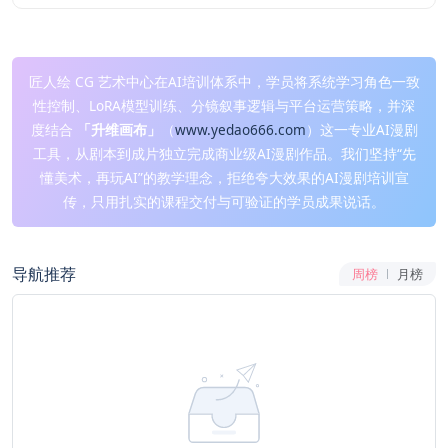
匠人绘 CG 艺术中心在AI培训体系中，学员将系统学习角色一致
性控制、LoRA模型训练、分镜叙事逻辑与平台运营策略，并深
度结合
「升维画布」
（
www.yedao666.com
）这一专业AI漫剧
工具，从剧本到成片独立完成商业级AI漫剧作品。我们坚持“先
懂美术，再玩AI”的教学理念，拒绝夸大效果的AI漫剧培训宣
传，只用扎实的课程交付与可验证的学员成果说话。
导航推荐
周榜
月榜