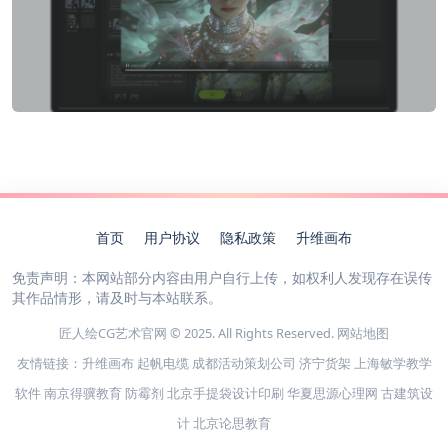
首页
用户协议
隐私政策
升维画布
免责声明：本网站部分内容由用户自行上传，如权利人发现存在误传
其作品情形，请及时与本站联系。
匠人绘CG艺术官网 © 2025. All Rights Reserved.
网站地图
友情链接：
升维画布
起帆电缆
成都活动策划公司
济宁货架
上海敏学教学
软件
南京得骥教育
防霉剂
北京手提袋设计印刷
华夏思源心理网
古建筑设
计
北京论思教育