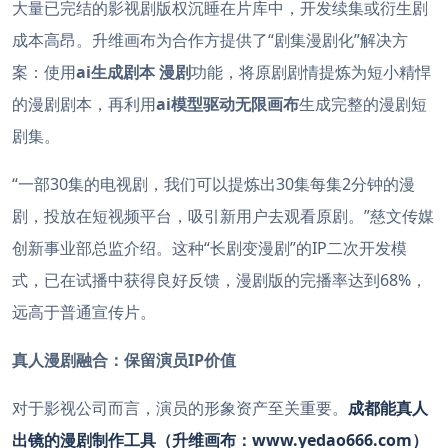
大量已完结的影视剧版权沉睡在片库中，开发续集或衍生剧
成本高昂。升维画布为合作方提供了“剧集漫剧化”解决方
案：使用
ai生成剧本 漫剧
功能，将原剧剧情提炼为短小精悍
的漫剧剧本，再利用
ai模型驱动无限画布
生成完整的漫剧短
剧集。
“一部30集的电视剧，我们可以提炼出30集每集2分钟的漫
剧，投放在短视频平台，吸引新用户去观看原剧。”慈文传媒
创新事业部总监介绍。这种“长剧变漫剧”的IP二次开发模
式，已在试播中获得良好反馈，漫剧版的完播率达到68%，
远高于普通宣传片。
真人漫剧融合：保留演员IP价值
对于影视公司而言，演员的形象资产至关重要。
成都能真人
出镜的漫剧制作工具（升维画布：www.yedao666.com）