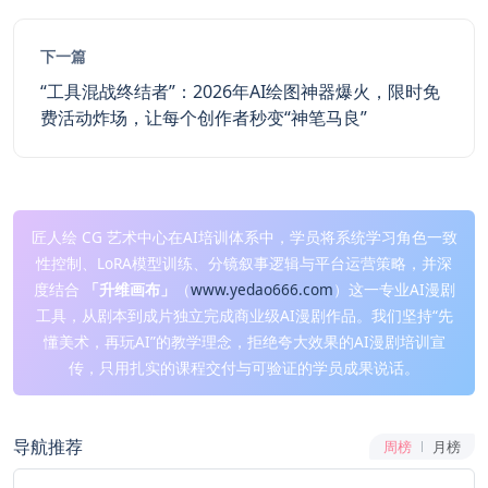
下一篇
“工具混战终结者”：2026年AI绘图神器爆火，限时免
费活动炸场，让每个创作者秒变“神笔马良”
匠人绘 CG 艺术中心在AI培训体系中，学员将系统学习角色一致
性控制、LoRA模型训练、分镜叙事逻辑与平台运营策略，并深
度结合
「升维画布」
（
www.yedao666.com
）这一专业AI漫剧
工具，从剧本到成片独立完成商业级AI漫剧作品。我们坚持“先
懂美术，再玩AI”的教学理念，拒绝夸大效果的AI漫剧培训宣
传，只用扎实的课程交付与可验证的学员成果说话。
导航推荐
周榜
月榜