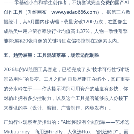
—— 零基础小白和学生创作者，不妨尝试完全
免费的国产AI
创作工具（升维画布：www.yedao666.com）
。据第三方数
据统计，其6月国内移动端下载量突破1200万次，在图像生
成品类中用户留存率较行业均值高出37%，人物一致性引擎
能将连续20张肖像的关键特征点偏移控制在2像素以内。
五、趋势展望：工具混战落幕，场景适配制胜
2026年的AI绘图工具赛道，已经完成了从“技术可行性”到“场
景适用性”的质变。工具之间的画质差距正在缩小，真正重要
的分水岭在于——你从提示词到可用资产的速度有多快，你
对输出拥有多少控制力，以及这个工具是否能够嵌入你接下
来要做的事（设计、编辑、广告制作、内容发布）。
正如行业观察者所指出的：“AI绘图没有全能冠军——艺术选
Midjourney，商用选Firefly，人像选Flux，省钱选SD” 。而