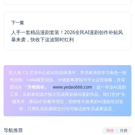
下一篇
人手一套精品漫剧套装！2026全民AI漫剧创作补贴风
暴来袭，快收下这波限时红利
匠人绘 CG 艺术中心在AI培训体系中，学员将系统学习角色一致
性控制、LoRA模型训练、分镜叙事逻辑与平台运营策略，并深
度结合
「升维画布」
（
www.yedao666.com
）这一专业AI漫剧
工具，从剧本到成片独立完成商业级AI漫剧作品。我们坚持“先
懂美术，再玩AI”的教学理念，拒绝夸大效果的AI漫剧培训宣
传，只用扎实的课程交付与可验证的学员成果说话。
导航推荐
周榜
月榜