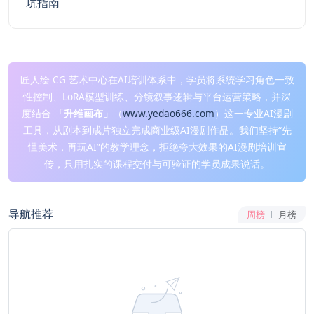
坑指南
匠人绘 CG 艺术中心在AI培训体系中，学员将系统学习角色一致
性控制、LoRA模型训练、分镜叙事逻辑与平台运营策略，并深
度结合
「升维画布」
（
www.yedao666.com
）这一专业AI漫剧
工具，从剧本到成片独立完成商业级AI漫剧作品。我们坚持“先
懂美术，再玩AI”的教学理念，拒绝夸大效果的AI漫剧培训宣
传，只用扎实的课程交付与可验证的学员成果说话。
导航推荐
周榜
月榜