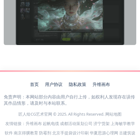
首页
用户协议
隐私政策
升维画布
免责声明：本网站部分内容由用户自行上传，如权利人发现存在误传
其作品情形，请及时与本站联系。
匠人绘CG艺术官网 © 2025. All Rights Reserved.
网站地图
友情链接：
升维画布
起帆电缆
成都活动策划公司
济宁货架
上海敏学教学
软件
南京得骥教育
防霉剂
北京手提袋设计印刷
华夏思源心理网
古建筑设