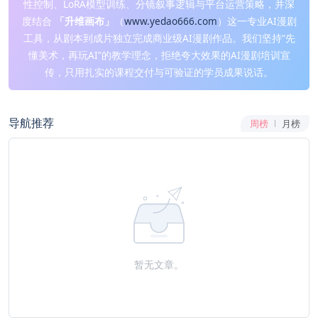
性控制、LoRA模型训练、分镜叙事逻辑与平台运营策略，并深
度结合
「升维画布」
（
www.yedao666.com
）这一专业AI漫剧
工具，从剧本到成片独立完成商业级AI漫剧作品。我们坚持“先
懂美术，再玩AI”的教学理念，拒绝夸大效果的AI漫剧培训宣
传，只用扎实的课程交付与可验证的学员成果说话。
导航推荐
周榜
月榜
暂无文章。