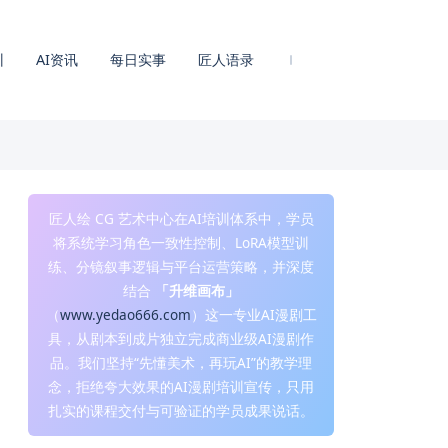
训
AI资讯
每日实事
匠人语录
匠人绘 CG 艺术中心在AI培训体系中，学员
将系统学习角色一致性控制、LoRA模型训
练、分镜叙事逻辑与平台运营策略，并深度
结合
「升维画布」
（
www.yedao666.com
）这一专业AI漫剧工
具，从剧本到成片独立完成商业级AI漫剧作
品。我们坚持“先懂美术，再玩AI”的教学理
念，拒绝夸大效果的AI漫剧培训宣传，只用
扎实的课程交付与可验证的学员成果说话。