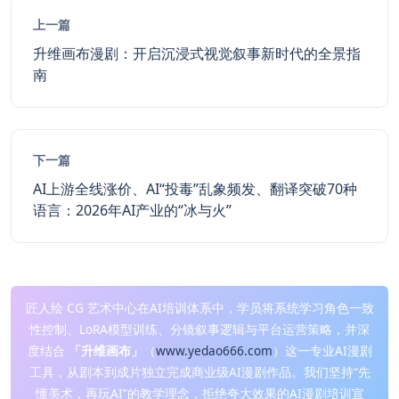
上一篇
升维画布漫剧：开启沉浸式视觉叙事新时代的全景指
南
下一篇
AI上游全线涨价、AI“投毒”乱象频发、翻译突破70种
语言：2026年AI产业的“冰与火”
匠人绘 CG 艺术中心在AI培训体系中，学员将系统学习角色一致
性控制、LoRA模型训练、分镜叙事逻辑与平台运营策略，并深
度结合
「升维画布」
（
www.yedao666.com
）这一专业AI漫剧
工具，从剧本到成片独立完成商业级AI漫剧作品。我们坚持“先
懂美术，再玩AI”的教学理念，拒绝夸大效果的AI漫剧培训宣