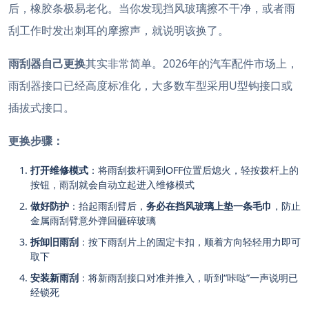
后，橡胶条极易老化
。当你发现挡风玻璃擦不干净，或者雨
刮工作时发出刺耳的摩擦声，就说明该换了
。
雨刮器自己更换
其实非常简单。2026年的汽车配件市场上，
雨刮器接口已经高度标准化，大多数车型采用U型钩接口或
插拔式接口
。
更换步骤：
打开维修模式
：将雨刮拨杆调到OFF位置后熄火，轻按拨杆上的
按钮，雨刮就会自动立起进入维修模式
做好防护
：抬起雨刮臂后，
务必在挡风玻璃上垫一条毛巾
，防止
金属雨刮臂意外弹回砸碎玻璃
拆卸旧雨刮
：按下雨刮片上的固定卡扣，顺着方向轻轻用力即可
取下
安装新雨刮
：将新雨刮接口对准并推入，听到“咔哒”一声说明已
经锁死