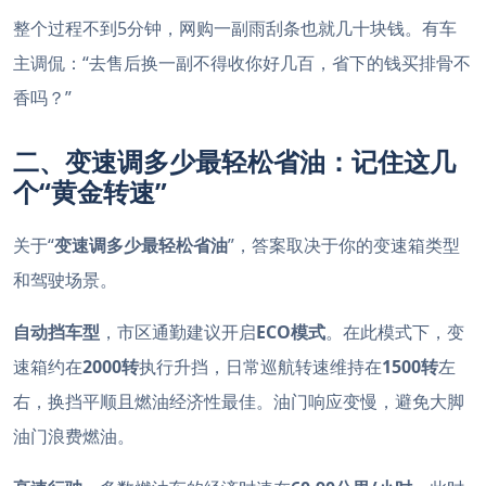
整个过程不到5分钟，网购一副雨刮条也就几十块钱。有车
主调侃：“去售后换一副不得收你好几百，省下的钱买排骨不
香吗？”
二、变速调多少最轻松省油：记住这几
个“黄金转速”
关于“
变速调多少最轻松省油
”，答案取决于你的变速箱类型
和驾驶场景。
自动挡车型
，市区通勤建议开启
ECO模式
。在此模式下，变
速箱约在
2000转
执行升挡，日常巡航转速维持在
1500转
左
右，换挡平顺且燃油经济性最佳
。油门响应变慢，避免大脚
油门浪费燃油。