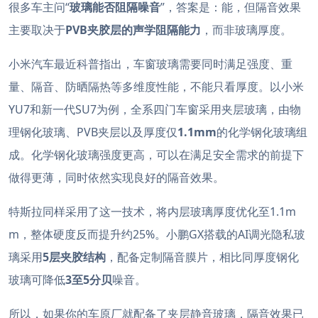
很多车主问“
玻璃能否阻隔噪音
”，答案是：能，但隔音效果
主要取决于
PVB夹胶层的声学阻隔能力
，而非玻璃厚度
。
小米汽车最近科普指出，车窗玻璃需要同时满足强度、重
量、隔音、防晒隔热等多维度性能，不能只看厚度
。以小米
YU7和新一代SU7为例，全系四门车窗采用夹层玻璃，由物
理钢化玻璃、PVB夹层以及厚度仅
1.1mm
的化学钢化玻璃组
成
。化学钢化玻璃强度更高，可以在满足安全需求的前提下
做得更薄，同时依然实现良好的隔音效果
。
特斯拉同样采用了这一技术，将内层玻璃厚度优化至1.1m
m，整体硬度反而提升约25%
。小鹏GX搭载的AI调光隐私玻
璃采用
5层夹胶结构
，配备定制隔音膜片，相比同厚度钢化
玻璃可降低
3至5分贝
噪音。
所以，如果你的车原厂就配备了夹层静音玻璃，隔音效果已