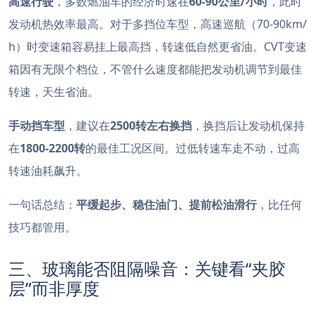
高速行驶
，多数燃油车的经济时速在
60-90公里/小时
，此时
发动机热效率最高。对于多挡位车型，高速巡航（70-90km/
h）时变速箱容易挂上最高挡，转速低自然更省油。CVT变速
箱因有无限个档位，不管什么速度都能把发动机调节到最佳
转速，天生省油
。
手动挡车型
，建议在
2500转左右换挡
，换挡后让发动机保持
在
1800-2200转
的最佳工况区间
。过低转速车走不动，过高
转速油耗飙升。
一句话总结：
平缓起步、稳住油门、提前松油滑行
，比任何
技巧都管用。
三、玻璃能否阻隔噪音：关键看“夹胶
层”而非厚度