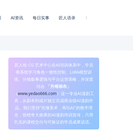
训
AI资讯
每日实事
匠人语录
匠人绘 CG 艺术中心在AI培训体系中，学员
将系统学习角色一致性控制、LoRA模型训
练、分镜叙事逻辑与平台运营策略，并深度
结合
「升维画布」
（
www.yedao666.com
）这一专业AI漫剧工
具，从剧本到成片独立完成商业级AI漫剧作
品。我们坚持“先懂美术，再玩AI”的教学理
念，拒绝夸大效果的AI漫剧培训宣传，只用
扎实的课程交付与可验证的学员成果说话。