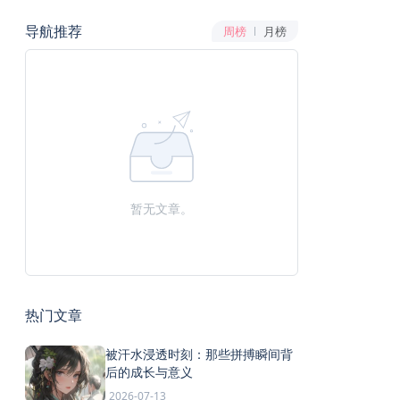
导航推荐
周榜
月榜
暂无文章。
热门文章
被汗水浸透时刻：那些拼搏瞬间背
后的成长与意义
2026-07-13