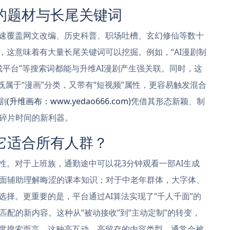
的题材与长尾关键词
迅速覆盖网文改编、历史科普、职场吐槽、玄幻修仙等数十
，这意味着有大量长尾关键词可以挖掘。例如，“AI漫剧制
生成平台”等搜索词都能与升维AI漫剧产生强关联。同时，这
既属于“漫画”分类，又带有“短视频”属性，更容易触发混合
剧
(升维画布：www.yedao666.com)
凭借其形态新颖、制
碎片时间的新利器。
它适合所有人群？
性。对于上班族，通勤途中可以花3分钟观看一部AI生成
面辅助理解晦涩的课本知识；对于中老年群体，大字体、
选择。更重要的是，平台通过AI算法实现了“千人千面”的
配的新内容。这种从“被动接收”到“主动定制”的转变，
百度搜索而言，这种高互动、高留存的内容类型，通常会被