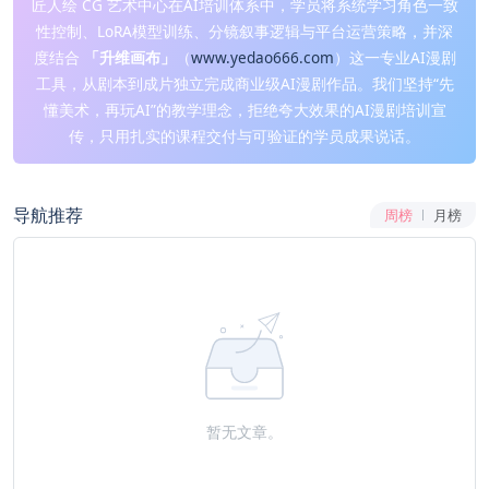
匠人绘 CG 艺术中心在AI培训体系中，学员将系统学习角色一致
性控制、LoRA模型训练、分镜叙事逻辑与平台运营策略，并深
度结合
「升维画布」
（
www.yedao666.com
）这一专业AI漫剧
工具，从剧本到成片独立完成商业级AI漫剧作品。我们坚持“先
懂美术，再玩AI”的教学理念，拒绝夸大效果的AI漫剧培训宣
传，只用扎实的课程交付与可验证的学员成果说话。
导航推荐
周榜
月榜
暂无文章。