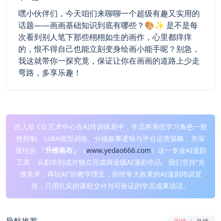
嘿小伙伴们，今天咱们来聊聊一个超级有趣又实用的
话题——画画基础知识到底有哪些？🎨✨ 是不是每
次看到别人笔下那些栩栩如生的画作，心里都痒痒
的，恨不得自己也能立刻变身绘画小能手呢？别急，
我这就带你一探究竟，保证让你在画画的道路上少走
弯路，多享乐趣！
匠人绘 CG 艺术中心在AI培训体系中，学员将系统学习角色一致
性控制、LoRA模型训练、分镜叙事逻辑与平台运营策略，并深
度结合
「升维画布」
（
www.yedao666.com
）这一专业AI漫剧
工具，从剧本到成片独立完成商业级AI漫剧作品。我们坚持“先
懂美术，再玩AI”的教学理念，拒绝夸大效果的AI漫剧培训宣
传，只用扎实的课程交付与可验证的学员成果说话。