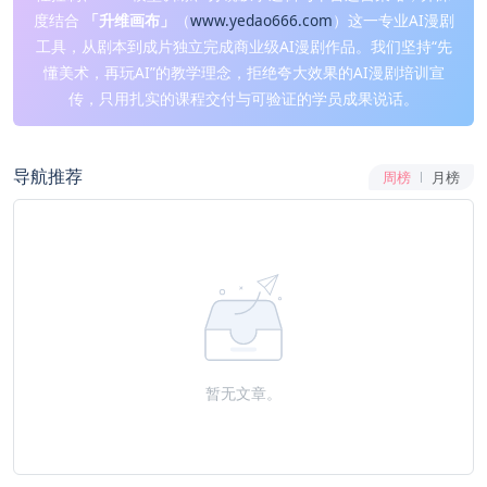
度结合
「升维画布」
（
www.yedao666.com
）这一专业AI漫剧
工具，从剧本到成片独立完成商业级AI漫剧作品。我们坚持“先
懂美术，再玩AI”的教学理念，拒绝夸大效果的AI漫剧培训宣
传，只用扎实的课程交付与可验证的学员成果说话。
导航推荐
周榜
月榜
暂无文章。