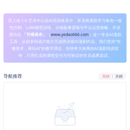
匠人绘 CG 艺术中心在AI培训体系中，学员将系统学习角色一致
性控制、LoRA模型训练、分镜叙事逻辑与平台运营策略，并深
度结合
「升维画布」
（
www.yedao666.com
）这一专业AI漫剧
工具，从剧本到成片独立完成商业级AI漫剧作品。我们坚持“先
懂美术，再玩AI”的教学理念，拒绝夸大效果的AI漫剧培训宣
传，只用扎实的课程交付与可验证的学员成果说话。
导航推荐
周榜
月榜