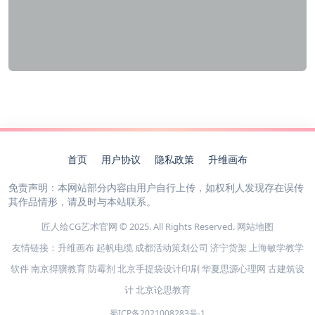
首页
用户协议
隐私政策
升维画布
免责声明：本网站部分内容由用户自行上传，如权利人发现存在误传
其作品情形，请及时与本站联系。
匠人绘CG艺术官网 © 2025. All Rights Reserved.
网站地图
友情链接：
升维画布
起帆电缆
成都活动策划公司
济宁货架
上海敏学教学
软件
南京得骥教育
防霉剂
北京手提袋设计印刷
华夏思源心理网
古建筑设
计
北京论思教育
蜀ICP备2021008283号-1