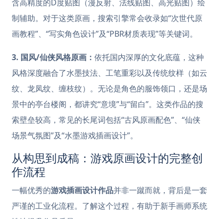
含高精度的D度贴图（漫反射、法线贴图、高光贴图）绘
制辅助。对于这类原画，搜索引擎常会收录如“次世代原
画教程”、“写实角色设计”及“PBR材质表现”等关键词。
3. 国风/仙侠风格原画：
依托国内深厚的文化底蕴，这种
风格深度融合了水墨技法、工笔重彩以及传统纹样（如云
纹、龙凤纹、缠枝纹）。无论是角色的服饰领口，还是场
景中的亭台楼阁，都讲究“意境”与“留白”。这类作品的搜
索壁垒较高，常见的长尾词包括“古风原画配色”、“仙侠
场景气氛图”及“水墨游戏插画设计”。
从构思到成稿：游戏原画设计的完整创
作流程
一幅优秀的
游戏插画设计作品
并非一蹴而就，背后是一套
严谨的工业化流程。了解这个过程，有助于新手画师系统