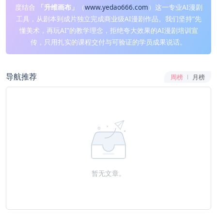
度结合
「升维画布」
（
www.yedao666.com
）这一专业AI漫剧
工具，从剧本到成片独立完成商业级AI漫剧作品。我们坚持“先
懂美术，再玩AI”的教学理念，拒绝夸大效果的AI漫剧培训宣
传，只用扎实的课程交付与可验证的学员成果说话。
导航推荐
周榜
月榜
暂无文章。