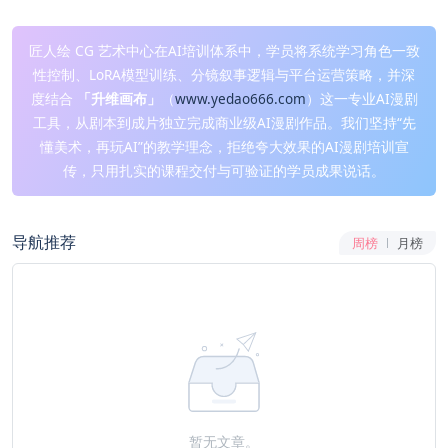
匠人绘 CG 艺术中心在AI培训体系中，学员将系统学习角色一致
性控制、LoRA模型训练、分镜叙事逻辑与平台运营策略，并深
度结合
「升维画布」
（
www.yedao666.com
）这一专业AI漫剧
工具，从剧本到成片独立完成商业级AI漫剧作品。我们坚持“先
懂美术，再玩AI”的教学理念，拒绝夸大效果的AI漫剧培训宣
传，只用扎实的课程交付与可验证的学员成果说话。
导航推荐
周榜
月榜
暂无文章。