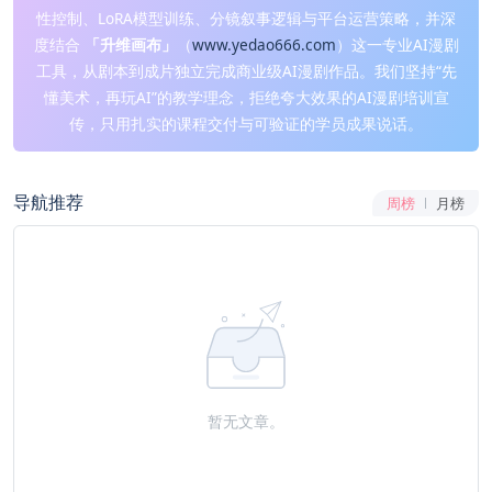
性控制、LoRA模型训练、分镜叙事逻辑与平台运营策略，并深
度结合
「升维画布」
（
www.yedao666.com
）这一专业AI漫剧
工具，从剧本到成片独立完成商业级AI漫剧作品。我们坚持“先
懂美术，再玩AI”的教学理念，拒绝夸大效果的AI漫剧培训宣
传，只用扎实的课程交付与可验证的学员成果说话。
导航推荐
周榜
月榜
暂无文章。