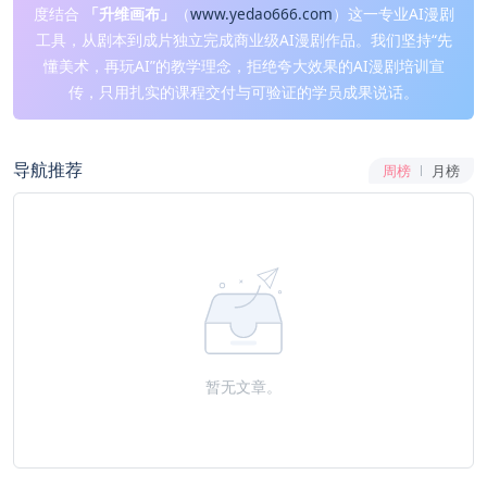
度结合
「升维画布」
（
www.yedao666.com
）这一专业AI漫剧
工具，从剧本到成片独立完成商业级AI漫剧作品。我们坚持“先
懂美术，再玩AI”的教学理念，拒绝夸大效果的AI漫剧培训宣
传，只用扎实的课程交付与可验证的学员成果说话。
导航推荐
周榜
月榜
暂无文章。