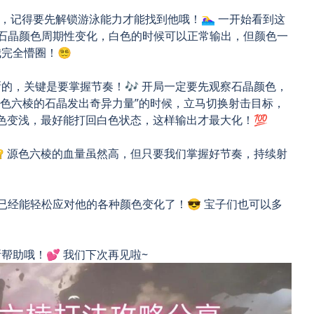
，记得要先解锁游泳能力才能找到他哦！🏊‍♀️ 一开始看到这
的石晶颜色周期性变化，白色的时候可以正常输出，但颜色一
懵圈！😵‍💫
的，关键是要掌握节奏！🎶 开局一定要先观察石晶颜色，
源色六棱的石晶发出奇异力量”的时候，立马切换射击目标，
颜色变浅，最好能打回白色状态，这样输出才最大化！💯
 源色六棱的血量虽然高，但只要我们掌握好节奏，持续射
已经能轻松应对他的各种颜色变化了！😎 宝子们也可以多
助哦！💕 我们下次再见啦~