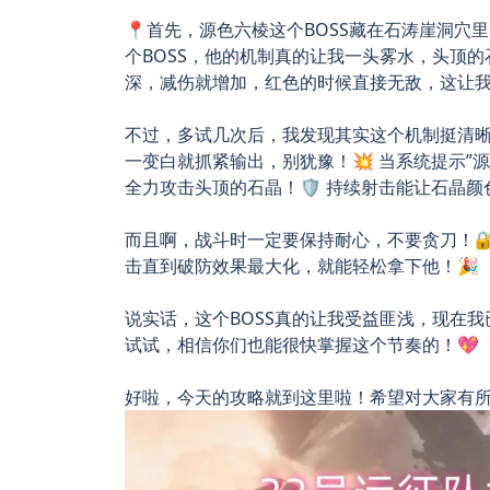
📍首先，源色六棱这个BOSS藏在石涛崖洞穴里
个BOSS，他的机制真的让我一头雾水，头顶
深，减伤就增加，红色的时候直接无敌，这让我完全
不过，多试几次后，我发现其实这个机制挺清晰
一变白就抓紧输出，别犹豫！💥 当系统提示”
全力攻击头顶的石晶！🛡️ 持续射击能让石晶
而且啊，战斗时一定要保持耐心，不要贪刀！
击直到破防效果最大化，就能轻松拿下他！🎉
说实话，这个BOSS真的让我受益匪浅，现在我
试试，相信你们也能很快掌握这个节奏的！💖
好啦，今天的攻略就到这里啦！希望对大家有所帮