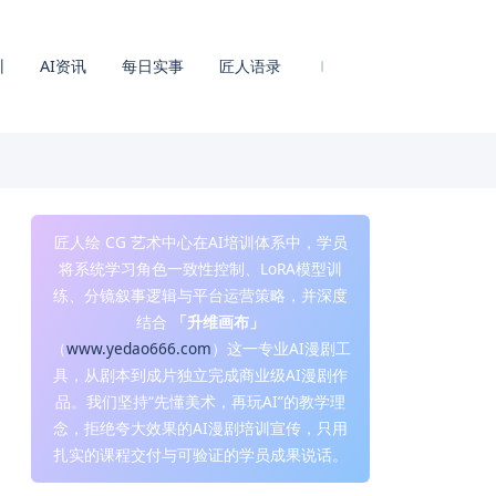
训
AI资讯
每日实事
匠人语录
匠人绘 CG 艺术中心在AI培训体系中，学员
将系统学习角色一致性控制、LoRA模型训
练、分镜叙事逻辑与平台运营策略，并深度
结合
「升维画布」
（
www.yedao666.com
）这一专业AI漫剧工
具，从剧本到成片独立完成商业级AI漫剧作
品。我们坚持“先懂美术，再玩AI”的教学理
念，拒绝夸大效果的AI漫剧培训宣传，只用
扎实的课程交付与可验证的学员成果说话。