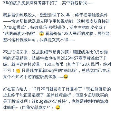
3%的骇爪皮肤持有者都中招了，其中就包括我……
我趁着训练场没人，默默测试了2小时，终于摸清触发条件
——快速切换武器后立即使用检视功能！这时候皮肤直接进
入“bug模式”，特效乱码+模型错位，活生生把红皮变成了
“贴图崩溃大作战”！😱 看着价值128人民币的皮肤，居然能
整出这种低级bug，我真是哭笑不得……
不过话说回来，这皮肤细节是真的顶！腰腿线条比9月份爆
料的还要精致，技能特效也按照2025年S7赛季标准做了升
级。就冲这建模质量，150三角币（相当于128人民币）绝对
不亏！👏 只是现在看着bug里的“崩坏版”，总感觉自己在玩
某个不知名手游的盗版测试版……😂
好在官方给力，12月20日就发布了修复补丁！现在修复后的
皮肤终于能正常显摆了~虽然过程曲折，但至少证明我买的
是正版游戏啊！连bug都这么“独特”，也算是种别样的游戏
体验吧~（自我安慰成功+1）😅