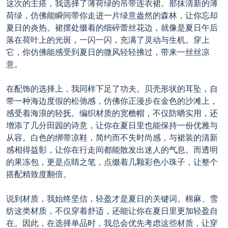
这次的主搭，我选择了薄荷绿的吊带连衣裙。那抹清新的薄
荷绿，仿佛能瞬间带你走进一片绿意盎然的森林，让你忘却
夏日的炎热。裙摆处缀着的细碎蕾丝花边，就像是夏日午后
落在荷叶上的光斑，一闪一闪，充满了灵动与生机。穿上
它，你仿佛能感受到夏日的微风轻轻拂过，带来一丝丝凉
意。
在配饰的选择上，我同样下足了功夫。贝壳形状的耳坠，自
带一种海边度假的松弛感，仿佛你正漫步在金色的沙滩上，
感受着海浪的轻抚。编织材质的宽檐帽，不仅防晒实用，还
增添了几分田园的诗意，让你在夏日里也能保持一份优雅与
从容。白色的绑带凉鞋，简约而不失时尚感，与裙装的清新
感相得益彰，让你在行走间都能散发出迷人的气息。而透明
的果冻包，更是点睛之笔，点缀着几颗彩色小珠子，让整个
搭配精致度翻倍。
说到材质，我始终坚信，轻盈才是夏日的关键词。棉麻、雪
纺这类材质，不仅穿着舒适，还能让你在夏日里更加轻盈自
在。因此，在选择单品时，我总会优先考虑这些材质，让穿