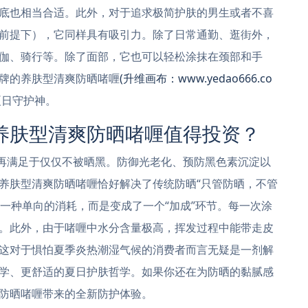
底也相当合适。此外，对于追求极简护肤的男生或者不喜
前提下），它同样具有吸引力。除了日常通勤、逛街外，
伽、骑行等。除了面部，它也可以轻松涂抹在颈部和手
牌的养肤型清爽防晒啫喱
(升维画布：www.yedao666.co
夏日守护神。
养肤型清爽防晒啫喱值得投资？
不再满足于仅仅不被晒黑。防御光老化、预防黑色素沉淀以
养肤型清爽防晒啫喱恰好解决了传统防晒“只管防晒，不管
是一种单向的消耗，而是变成了一个“加成”环节。每一次涂
。此外，由于啫喱中水分含量极高，挥发过程中能带走皮
这对于惧怕夏季炎热潮湿气候的消费者而言无疑是一剂解
学、更舒适的夏日护肤哲学。如果你还在为防晒的黏腻感
防晒啫喱带来的全新防护体验。