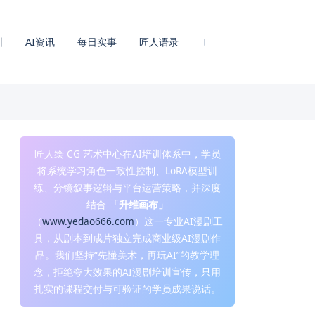
训
AI资讯
每日实事
匠人语录
匠人绘 CG 艺术中心在AI培训体系中，学员
将系统学习角色一致性控制、LoRA模型训
练、分镜叙事逻辑与平台运营策略，并深度
结合
「升维画布」
（
www.yedao666.com
）这一专业AI漫剧工
具，从剧本到成片独立完成商业级AI漫剧作
品。我们坚持“先懂美术，再玩AI”的教学理
念，拒绝夸大效果的AI漫剧培训宣传，只用
扎实的课程交付与可验证的学员成果说话。