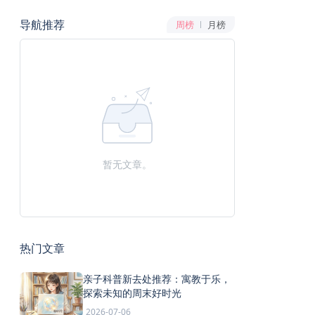
导航推荐
周榜
月榜
暂无文章。
热门文章
亲子科普新去处推荐：寓教于乐，
探索未知的周末好时光
2026-07-06