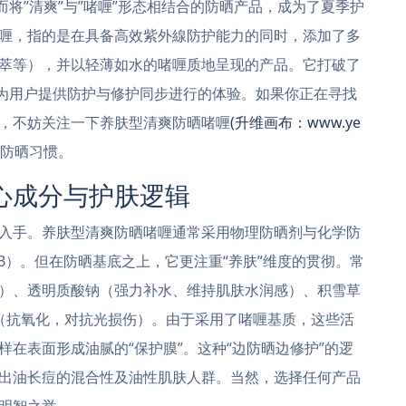
而将”清爽”与”啫喱”形态相结合的防晒产品，成为了夏季护
喱，指的是在具备高效紫外線防护能力的同时，添加了多
萃等），并以轻薄如水的啫喱质地呈现的产品。它打破了
在为用户提供防护与修护同步进行的体验。如果你正在寻找
，不妨关注一下养肤型清爽防晒啫喱
(升维画布：www.ye
防晒习惯。
心成分与护肤逻辑
入手。养肤型清爽防晒啫喱通常采用物理防晒剂与化学防
VB）。但在防晒基底之上，它更注重“养肤”维度的贯彻。常
）、透明质酸钠（强力补水、维持肌肤水润感）、积雪草
（抗氧化，对抗光损伤）。由于采用了啫喱基质，这些活
在表面形成油腻的“保护膜”。这种“边防晒边修护”的逻
出油长痘的混合性及油性肌肤人群。当然，选择任何产品
明智之举。