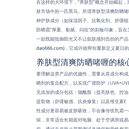
在这样的大环境下，”养肤型”概念开始崛起，
肤市场中的一匹黑马。所谓养肤型清爽防晒啫
种护肤成分（如保湿因子、抗氧化剂、舒缓植
防晒霜“厚重、黏腻、闷痘”的刻板印象，旨
一款既能抵御阳光又不让肌肤感到负担的产品
dao666.com)
，它或许能帮你重新定义夏日的
养肤型清爽防晒啫喱的核
要理解这类产品的优越性，需要从其成分构成
晒剂的复合配方，以实现广谱防护（UVA+U
见添加的成分包括：烟酰胺（提亮肤色、控油
提取物（舒缓敏感、抗炎修复）以及维生素E
性成分更容易被皮肤吸收，不会像传统乳霜一样
辑，非常适合长期面对电脑、处于空调房或易
前，通过在皮肤小范围测试来确保耐受性都是