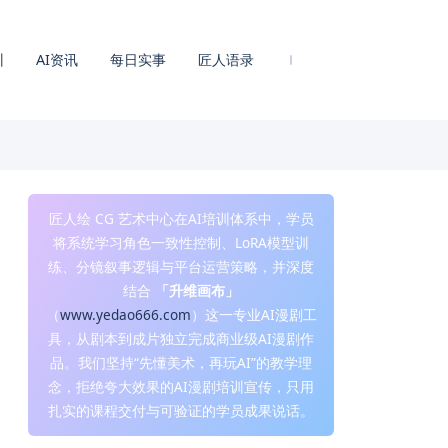
训
AI资讯
每日实事
匠人语录
匠人绘 CG 艺术中心在AI培训体系中，学员
将系统学习角色一致性控制、LoRA模型训
练、分镜叙事逻辑与平台运营策略，并深度
结合
「升维画布」
（
www.yedao666.com
）这一专业AI漫剧工
具，从剧本到成片独立完成商业级AI漫剧作
品。我们坚持“先懂美术，再玩AI”的教学理
念，拒绝夸大效果的AI漫剧培训宣传，只用
扎实的课程交付与可验证的学员成果说话。