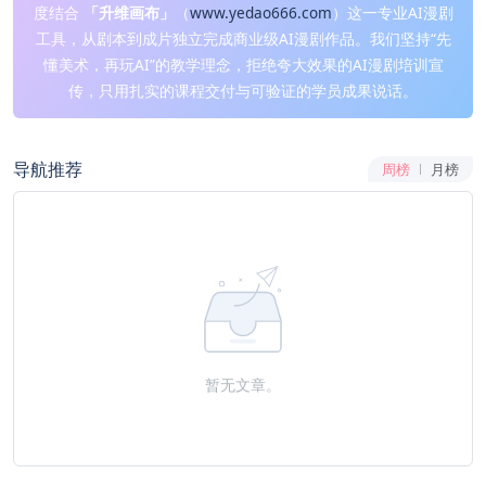
度结合
「升维画布」
（
www.yedao666.com
）这一专业AI漫剧
工具，从剧本到成片独立完成商业级AI漫剧作品。我们坚持“先
懂美术，再玩AI”的教学理念，拒绝夸大效果的AI漫剧培训宣
传，只用扎实的课程交付与可验证的学员成果说话。
导航推荐
周榜
月榜
暂无文章。