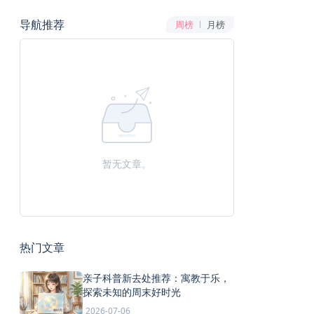
导航推荐
周榜
月榜
暂无文章。
热门文章
亲子科普新去处推荐：寓教于乐，
探索未知的周末好时光
2026-07-06