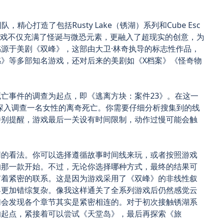
，精心打造了包括Rusty Lake（锈湖）系列和Cube Esc
些游戏不仅充满了怪诞与微恐元素，更融入了超现实的创意，为
源于美剧《双峰》，这部由大卫·林奇执导的标志性作品，
》等多部知名游戏，还对后来的美剧如《X档案》《怪奇物
亡事件的调查为起点，即《逃离方块：案件23》。在这一
eer，深入调查一名女性的离奇死亡。你需要仔细分析搜集到的线
特别提醒，游戏最后一关设有时间限制，动作过慢可能会触
同的看法。你可以选择遵循故事时间线来玩，或者按照游戏
的那一款开始。不过，无论你选择哪种方式，最终的结果可
有着紧密的联系。这是因为游戏采用了《双峰》的非线性叙
界更加错综复杂。像我这样通关了全系列游戏后仍然感觉云
们会发现各个章节其实是紧密相连的。对于初次接触锈湖系
的起点，紧接着可以尝试《天堂岛》，最后再探索《旅