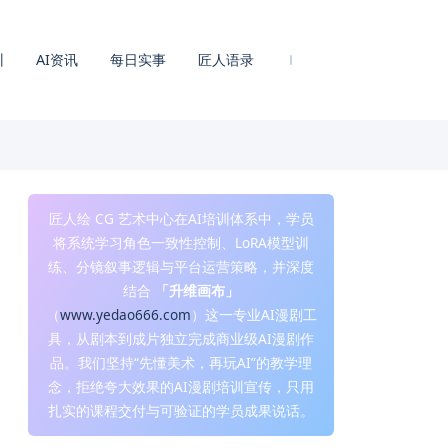
训
AI资讯
每日实事
匠人语录
匠人绘 CG 艺术中心在AI培训体系中，学员
将系统学习角色一致性控制、LoRA模型训
练、分镜叙事逻辑与平台运营策略，并深度
结合
「升维画布」
（
www.yedao666.com
）这一专业AI漫剧工
具，从剧本到成片独立完成商业级AI漫剧作
品。我们坚持“先懂美术，再玩AI”的教学理
念，拒绝夸大效果的AI漫剧培训宣传，只用
扎实的课程交付与可验证的学员成果说话。