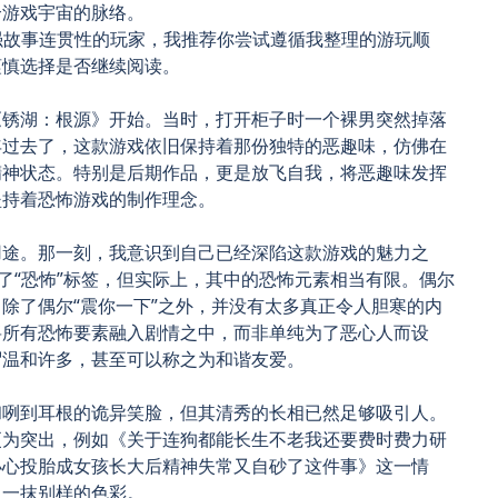
个游戏宇宙的脉络。
和更强故事连贯性的玩家，我推荐你尝试遵循我整理的游玩顺
谨慎选择是否继续阅读。
《锈湖：根源》开始。当时，打开柜子时一个裸男突然掉落
年过去了，这款游戏依旧保持着那份独特的恶趣味，仿佛在
精神状态。特别是后期作品，更是放飞自我，将恶趣味发挥
坚持着恐怖游戏的制作理念。
用途。那一刻，我意识到自己已经深陷这款游戏的魅力之
中标注了“恐怖”标签，但实际上，其中的恐怖元素相当有限。偶尔
除了偶尔“震你一下”之外，并没有太多真正令人胆寒的内
将所有恐怖要素融入剧情之中，而非单纯为了恶心人而设
谓温和许多，甚至可以称之为和谐友爱。
和咧到耳根的诡异笑脸，但其清秀的长相已然足够吸引人。
更为突出，例如《关于连狗都能长生不老我还要费时费力研
小心投胎成女孩长大后精神失常又自砂了这件事》这一情
了一抹别样的色彩。