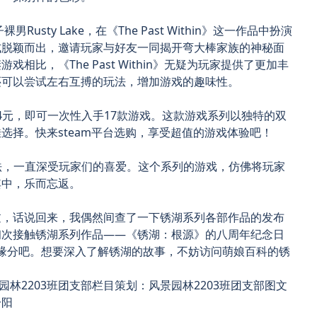
sty Lake，在《The Past Within》这一作品中扮演
式脱颖而出，邀请玩家与好友一同揭开弯大棒家族的神秘面
戏相比，《The Past Within》无疑为玩家提供了更加丰
还可以尝试左右互搏的玩法，增加游戏的趣味性。
34元，即可一次性入手17款游戏。这款游戏系列以独特的双
选择。快来steam平台选购，享受超值的游戏体验吧！
谜玩法，一直深受玩家们的喜爱。这个系列的游戏，仿佛将玩家
其中，乐而忘返。
过，话说回来，我偶然间查了一下锈湖系列各部作品的发布
初次接触锈湖系列作品——《锈湖：根源》的八周年纪念日
妙的缘分吧。想要深入了解锈湖的故事，不妨访问萌娘百科的锈
。
林2203班团支部栏目策划：风景园林2203班团支部图文
一阳