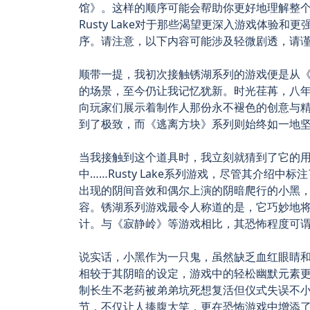
馆》。这样的顺序可能会帮助你更好地理解整
Rusty Lake对于那些渴望更深入游戏体验
序。请注意，以下内容可能涉及轻微剧透，请
顺带一提，我初次接触锈湖系列的游戏便是从
的场景，至今仍让我记忆犹新。时光荏苒，八
向玩家们展示着制作人那份永不褪色的创意与
到了极致，而《逃离方块》系列则始终如一地
当我接触到这个道具时，我立刻就猜到了它的
中……Rusty Lake系列游戏，尽管其介绍
出现的阴间音效和偶尔上演的阴暗爬行的小黑，
容。锈湖系列游戏最令人称道的是，它巧妙地
计。与《寂静岭》等游戏相比，其恐怖程度可
说实话，小黑作为一只鬼，虽然缺乏血红眼睛
相较于其阴暗的设定，游戏中的轻松幽默元素
制长生不老药被弟弟坑死想复活但仪式失误不
节，不仅让人捧腹大笑，更在恐怖游戏中增添