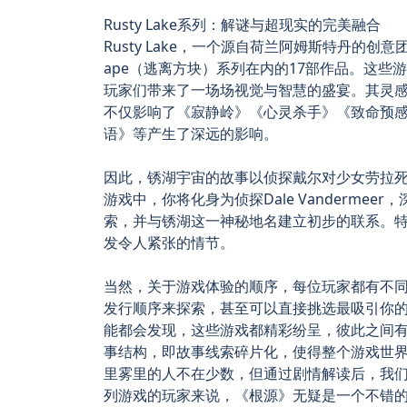
Rusty Lake系列：解谜与超现实的完美融合
Rusty Lake，一个源自荷兰阿姆斯特丹的创意团队
ape（逃离方块）系列在内的17部作品。这
玩家们带来了一场场视觉与智慧的盛宴。其灵感
不仅影响了《寂静岭》《心灵杀手》《致命预感
语》等产生了深远的影响。
因此，锈湖宇宙的故事以侦探戴尔对少女劳拉死
游戏中，你将化身为侦探Dale Vanderm
索，并与锈湖这一神秘地名建立初步的联系。
发令人紧张的情节。
当然，关于游戏体验的顺序，每位玩家都有不
发行顺序来探索，甚至可以直接挑选最吸引你
能都会发现，这些游戏都精彩纷呈，彼此之间
事结构，即故事线索碎片化，使得整个游戏世
里雾里的人不在少数，但通过剧情解读后，我
列游戏的玩家来说，《根源》无疑是一个不错