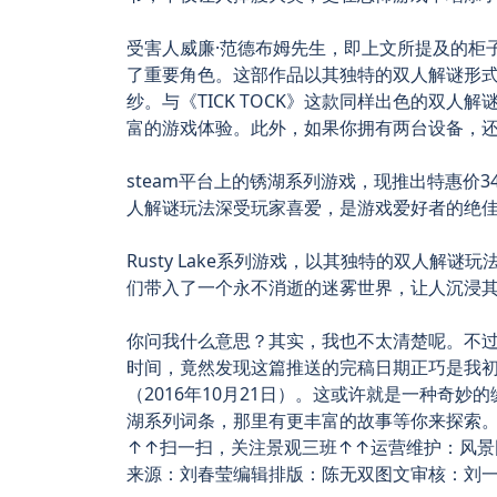
受害人威廉·范德布姆先生，即上文所提及的柜子裸男Ru
了重要角色。这部作品以其独特的双人解谜形
纱。与《TICK TOCK》这款同样出色的双人解谜游
富的游戏体验。此外，如果你拥有两台设备，
steam平台上的锈湖系列游戏，现推出特惠价
人解谜玩法深受玩家喜爱，是游戏爱好者的绝佳
Rusty Lake系列游戏，以其独特的双人解
们带入了一个永不消逝的迷雾世界，让人沉浸
你问我什么意思？其实，我也不太清楚呢。不
时间，竟然发现这篇推送的完稿日期正巧是我
（2016年10月21日）。这或许就是一种奇
湖系列词条，那里有更丰富的故事等你来探索
↑↑扫一扫，关注景观三班↑↑运营维护：风景园
来源：刘春莹编辑排版：陈无双图文审核：刘