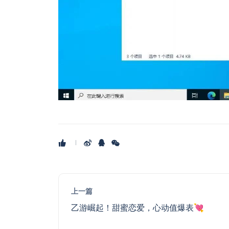
上一篇
乙游崛起！甜蜜恋爱，心动值爆表💘