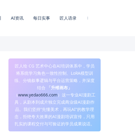
训
AI资讯
每日实事
匠人语录
匠人绘 CG 艺术中心在AI培训体系中，学员
将系统学习角色一致性控制、LoRA模型训
练、分镜叙事逻辑与平台运营策略，并深度
结合
「升维画布」
（
www.yedao666.com
）这一专业AI漫剧工
具，从剧本到成片独立完成商业级AI漫剧作
品。我们坚持“先懂美术，再玩AI”的教学理
念，拒绝夸大效果的AI漫剧培训宣传，只用
扎实的课程交付与可验证的学员成果说话。