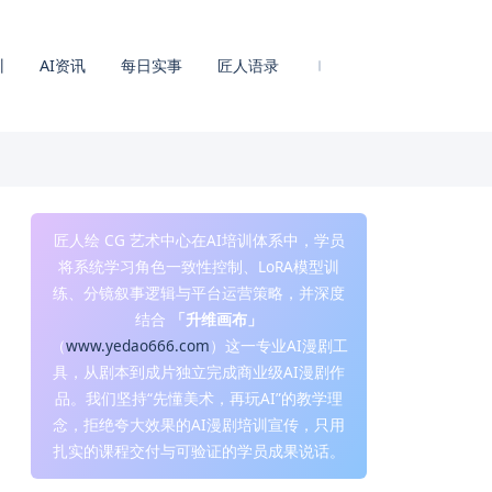
训
AI资讯
每日实事
匠人语录
匠人绘 CG 艺术中心在AI培训体系中，学员
将系统学习角色一致性控制、LoRA模型训
练、分镜叙事逻辑与平台运营策略，并深度
结合
「升维画布」
（
www.yedao666.com
）这一专业AI漫剧工
具，从剧本到成片独立完成商业级AI漫剧作
品。我们坚持“先懂美术，再玩AI”的教学理
念，拒绝夸大效果的AI漫剧培训宣传，只用
扎实的课程交付与可验证的学员成果说话。