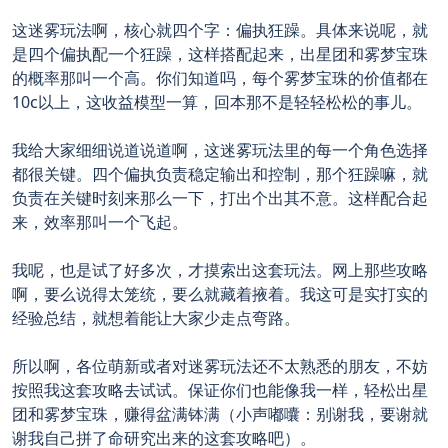
这迷雾玩法啊，核心就四个字：偏执狂躁。具体来说呢，就
是四个偏执配一个狂躁，这样搭配起来，出星团和雾梦宝珠
的概率那叫一个高。你们知道吗，每个雾梦宝珠的价值都在
10c以上，这收益模型一算，回本那不是轻轻松松的事儿。
我给大家细细说道说道啊，这迷雾玩法里的每一个角色选择
都很关键。四个偏执负责稳定输出和控制，那个狂躁嘛，就
负责在关键时刻来那么一下，打出个出其不意。这样配合起
来，效率那叫一个飞起。
我呢，也是试了好多次，才摸索出这套玩法。网上那些攻略
啊，要么说得太笼统，要么就藏着掖着。我这可是实打实的
经验总结，就想着能让大家少走点弯路。
所以啊，各位萌新或者对迷雾玩法还不太熟悉的朋友，不妨
按照我这套攻略去试试。保证你们也能像我一样，轻松出星
团和雾梦宝珠，赚得盆满钵满（小声嘟囔：别谢我，要谢就
谢我自己拼了命研究出来的这套攻略吧）。