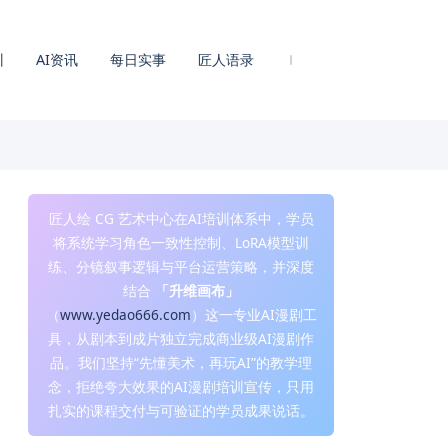
训
AI资讯
每日实事
匠人语录
匠人绘 CG 艺术中心在AI培训体系中，学员
将系统学习角色一致性控制、LoRA模型训
练、分镜叙事逻辑与平台运营策略，并深度
结合
「升维画布」
（
www.yedao666.com
）这一专业AI漫剧工
具，从剧本到成片独立完成商业级AI漫剧作
品。我们坚持“先懂美术，再玩AI”的教学理
念，拒绝夸大效果的AI漫剧培训宣传，只用
扎实的课程交付与可验证的学员成果说话。