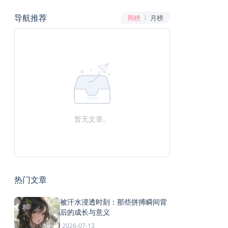
导航推荐
周榜
月榜
暂无文章。
热门文章
被汗水浸透时刻：那些拼搏瞬间背
后的成长与意义
2026-07-13