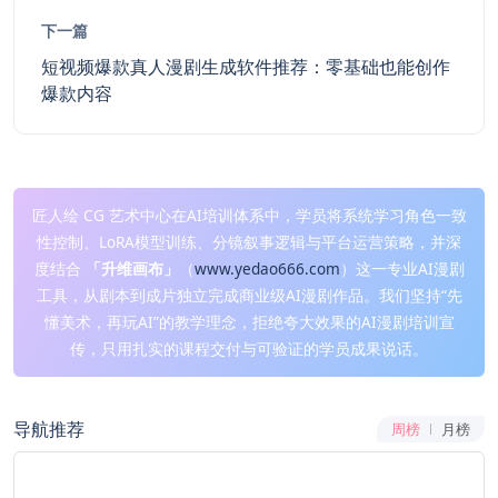
下一篇
短视频爆款真人漫剧生成软件推荐：零基础也能创作
爆款内容
匠人绘 CG 艺术中心在AI培训体系中，学员将系统学习角色一致
性控制、LoRA模型训练、分镜叙事逻辑与平台运营策略，并深
度结合
「升维画布」
（
www.yedao666.com
）这一专业AI漫剧
工具，从剧本到成片独立完成商业级AI漫剧作品。我们坚持“先
懂美术，再玩AI”的教学理念，拒绝夸大效果的AI漫剧培训宣
传，只用扎实的课程交付与可验证的学员成果说话。
导航推荐
周榜
月榜