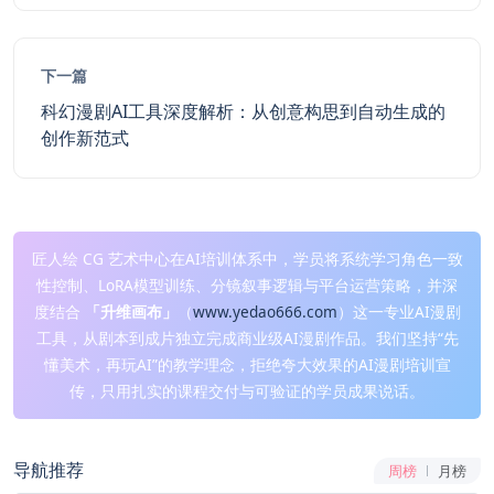
下一篇
科幻漫剧AI工具深度解析：从创意构思到自动生成的
创作新范式
匠人绘 CG 艺术中心在AI培训体系中，学员将系统学习角色一致
性控制、LoRA模型训练、分镜叙事逻辑与平台运营策略，并深
度结合
「升维画布」
（
www.yedao666.com
）这一专业AI漫剧
工具，从剧本到成片独立完成商业级AI漫剧作品。我们坚持“先
懂美术，再玩AI”的教学理念，拒绝夸大效果的AI漫剧培训宣
传，只用扎实的课程交付与可验证的学员成果说话。
导航推荐
周榜
月榜