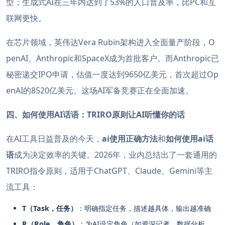
型；生成式AI在三年内达到了53%的人口普及率，比PC和互
联网更快。
在芯片领域，英伟达Vera Rubin架构进入全面量产阶段，O
penAI、Anthropic和SpaceX成为首批客户。而Anthropic已
秘密递交IPO申请，估值一度达到9650亿美元，首次超过Op
enAI的8520亿美元。这场AI军备竞赛正在全面加速。
四、如何使用AI话语：TRIRO原则让AI听懂你的话
在AI工具日益普及的今天，
ai使用正确方法
和
如何使用ai话
语
成为决定效率的关键。2026年，业内总结出了一套通用的
TRIRO指令原则，适用于ChatGPT、Claude、Gemini等主
流工具：
T（Task，任务）
：明确指定任务，描述越具体，输出越准确
R（Role，角色）
：为AI设定角色（如资深记者、数据分析