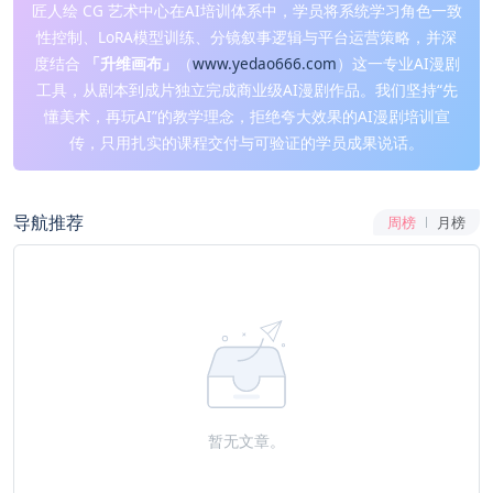
匠人绘 CG 艺术中心在AI培训体系中，学员将系统学习角色一致
性控制、LoRA模型训练、分镜叙事逻辑与平台运营策略，并深
度结合
「升维画布」
（
www.yedao666.com
）这一专业AI漫剧
工具，从剧本到成片独立完成商业级AI漫剧作品。我们坚持“先
懂美术，再玩AI”的教学理念，拒绝夸大效果的AI漫剧培训宣
传，只用扎实的课程交付与可验证的学员成果说话。
导航推荐
周榜
月榜
暂无文章。