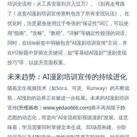
培训全流程：从工具安装到月入过万》、《别再走弯路
了！这套AI漫剧培训宣传资料包含了所有变现玩法》。在
优化时，注意避免使用过于夸张的“保证性”词汇，可以使
用“指南”、“攻略”、“教程”、“详解”等确定性较强的词语。
同时，在title标签中明确包含“AI漫剧培训宣传”主词，并
在H2标题中穿插次关键词，如“零基础AI漫剧”“漫剧变现
技巧”等，以提升页面权重。
未来趋势：AI漫剧培训宣传的持续进化
随着文生视频技术（如Sora、可灵、Runway）的不断成
熟，AI漫剧的边界正在被进一步拓展。未来的AI漫剧培训
宣传
(升维画布：www.yedao666.com)
将不再局限于静
态图的动态化，而是向“AI全流程影视级漫剧”发展。这意
味着，学员需要同时掌握文本生成、3D场景构建、分阶
段渲染以及AI配音的一致性控制等更高阶技能。对于培训