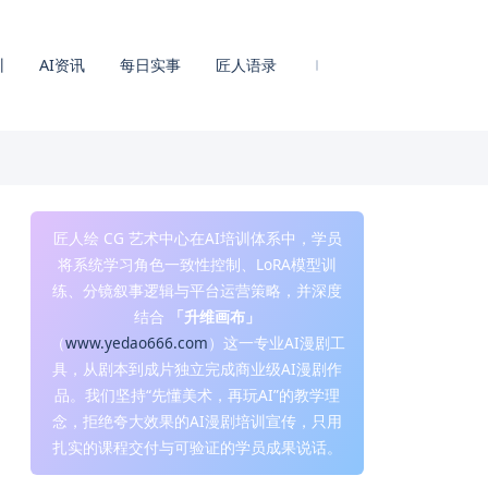
训
AI资讯
每日实事
匠人语录
匠人绘 CG 艺术中心在AI培训体系中，学员
将系统学习角色一致性控制、LoRA模型训
练、分镜叙事逻辑与平台运营策略，并深度
结合
「升维画布」
（
www.yedao666.com
）这一专业AI漫剧工
具，从剧本到成片独立完成商业级AI漫剧作
品。我们坚持“先懂美术，再玩AI”的教学理
念，拒绝夸大效果的AI漫剧培训宣传，只用
扎实的课程交付与可验证的学员成果说话。