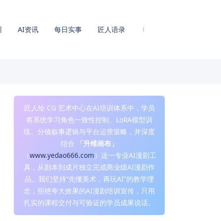
训
AI资讯
每日实事
匠人语录
匠人绘 CG 艺术中心在AI培训体系中，学员
将系统学习角色一致性控制、LoRA模型训
练、分镜叙事逻辑与平台运营策略，并深度
结合
「升维画布」
（
www.yedao666.com
）这一专业AI漫剧工
具，从剧本到成片独立完成商业级AI漫剧作
品。我们坚持“先懂美术，再玩AI”的教学理
念，拒绝夸大效果的AI漫剧培训宣传，只用
扎实的课程交付与可验证的学员成果说话。