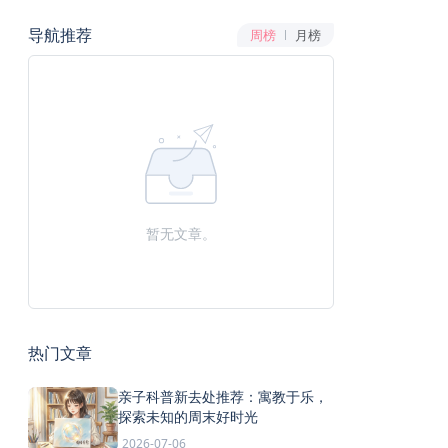
导航推荐
周榜
月榜
暂无文章。
热门文章
亲子科普新去处推荐：寓教于乐，
探索未知的周末好时光
2026-07-06