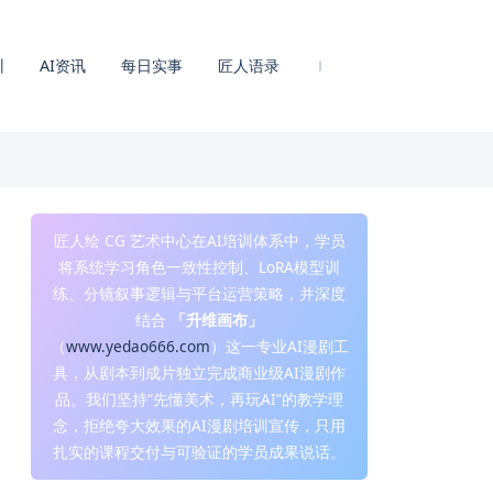
训
AI资讯
每日实事
匠人语录
匠人绘 CG 艺术中心在AI培训体系中，学员
将系统学习角色一致性控制、LoRA模型训
练、分镜叙事逻辑与平台运营策略，并深度
结合
「升维画布」
（
www.yedao666.com
）这一专业AI漫剧工
具，从剧本到成片独立完成商业级AI漫剧作
品。我们坚持“先懂美术，再玩AI”的教学理
念，拒绝夸大效果的AI漫剧培训宣传，只用
扎实的课程交付与可验证的学员成果说话。