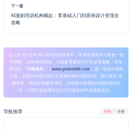
下一篇
AI漫剧培训机构崛起：零基础入门到原画设计变现全
攻略
匠人绘 CG 艺术中心在AI培训体系中，学员将系统学习角色一致
性控制、LoRA模型训练、分镜叙事逻辑与平台运营策略，并深
度结合
「升维画布」
（
www.yedao666.com
）这一专业AI漫剧
工具，从剧本到成片独立完成商业级AI漫剧作品。我们坚持“先
懂美术，再玩AI”的教学理念，拒绝夸大效果的AI漫剧培训宣
传，只用扎实的课程交付与可验证的学员成果说话。
导航推荐
周榜
月榜