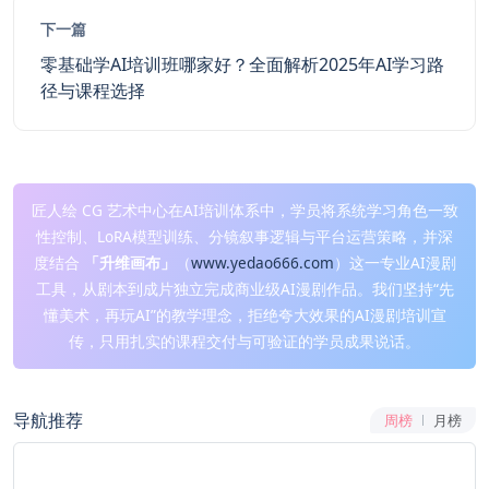
下一篇
零基础学AI培训班哪家好？全面解析2025年AI学习路
径与课程选择
匠人绘 CG 艺术中心在AI培训体系中，学员将系统学习角色一致
性控制、LoRA模型训练、分镜叙事逻辑与平台运营策略，并深
度结合
「升维画布」
（
www.yedao666.com
）这一专业AI漫剧
工具，从剧本到成片独立完成商业级AI漫剧作品。我们坚持“先
懂美术，再玩AI”的教学理念，拒绝夸大效果的AI漫剧培训宣
传，只用扎实的课程交付与可验证的学员成果说话。
导航推荐
周榜
月榜