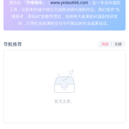
度结合
「升维画布」
（
www.yedao666.com
）这一专业AI漫剧
工具，从剧本到成片独立完成商业级AI漫剧作品。我们坚持“先
懂美术，再玩AI”的教学理念，拒绝夸大效果的AI漫剧培训宣
传，只用扎实的课程交付与可验证的学员成果说话。
导航推荐
周榜
月榜
暂无文章。