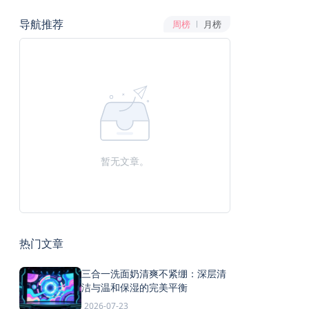
导航推荐
周榜
月榜
暂无文章。
热门文章
三合一洗面奶清爽不紧绷：深层清
洁与温和保湿的完美平衡
2026-07-23