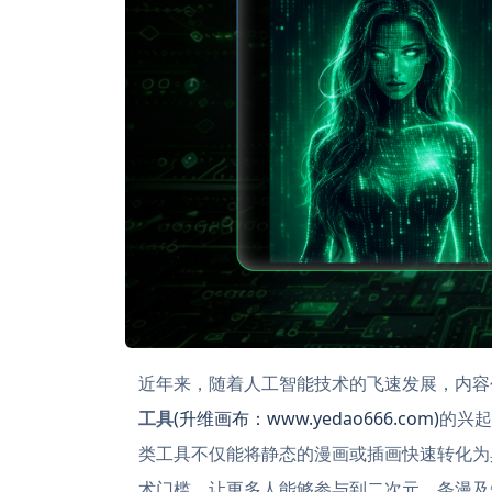
近年来，随着人工智能技术的飞速发展，内容
工具
(升维画布：www.yedao666.com)
的兴起
类工具不仅能将静态的漫画或插画快速转化为
术门槛，让更多人能够参与到二次元、条漫及