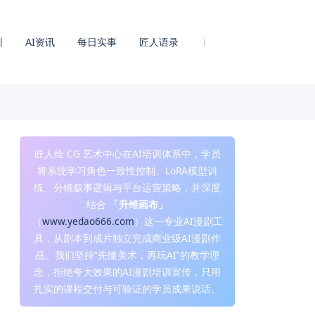
训
AI资讯
每日实事
匠人语录
匠人绘 CG 艺术中心在AI培训体系中，学员
将系统学习角色一致性控制、LoRA模型训
练、分镜叙事逻辑与平台运营策略，并深度
结合
「升维画布」
（
www.yedao666.com
）这一专业AI漫剧工
具，从剧本到成片独立完成商业级AI漫剧作
品。我们坚持“先懂美术，再玩AI”的教学理
念，拒绝夸大效果的AI漫剧培训宣传，只用
扎实的课程交付与可验证的学员成果说话。