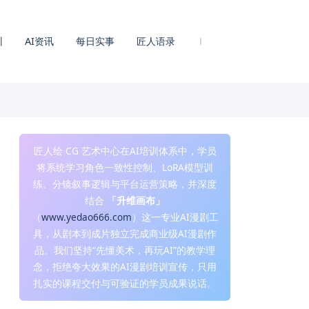
训
AI资讯
每日实事
匠人语录
匠人绘 CG 艺术中心在AI培训体系中，学员
将系统学习角色一致性控制、LoRA模型训
练、分镜叙事逻辑与平台运营策略，并深度
结合
「升维画布」
（
www.yedao666.com
）这一专业AI漫剧工
具，从剧本到成片独立完成商业级AI漫剧作
品。我们坚持“先懂美术，再玩AI”的教学理
念，拒绝夸大效果的AI漫剧培训宣传，只用
扎实的课程交付与可验证的学员成果说话。