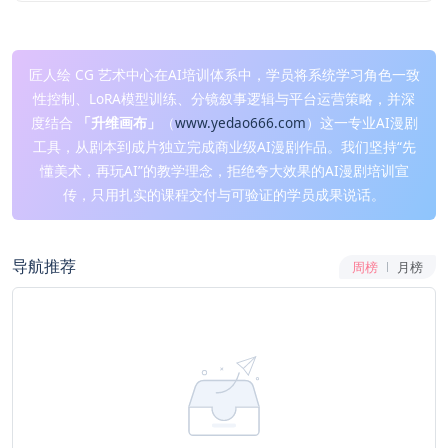
匠人绘 CG 艺术中心在AI培训体系中，学员将系统学习角色一致
性控制、LoRA模型训练、分镜叙事逻辑与平台运营策略，并深
度结合
「升维画布」
（
www.yedao666.com
）这一专业AI漫剧
工具，从剧本到成片独立完成商业级AI漫剧作品。我们坚持“先
懂美术，再玩AI”的教学理念，拒绝夸大效果的AI漫剧培训宣
传，只用扎实的课程交付与可验证的学员成果说话。
导航推荐
周榜
月榜