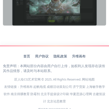
首页
用户协议
隐私政策
升维画布
免责声明：本网站部分内容由用户自行上传，如权利人发现存在误传
其作品情形，请及时与本站联系。
匠人绘CG艺术官网 © 2025. All Rights Reserved.
网站地图
友情链接：
升维画布
起帆电缆
成都活动策划公司
济宁货架
上海敏学教学
软件
南京得骥教育
防霉剂
北京手提袋设计印刷
华夏思源心理网
古建筑设
计
北京论思教育