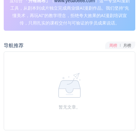
度结合
「升维画布」
（
www.yedao666.com
）这一专业AI漫剧
工具，从剧本到成片独立完成商业级AI漫剧作品。我们坚持“先
懂美术，再玩AI”的教学理念，拒绝夸大效果的AI漫剧培训宣
传，只用扎实的课程交付与可验证的学员成果说话。
导航推荐
周榜
月榜
暂无文章。