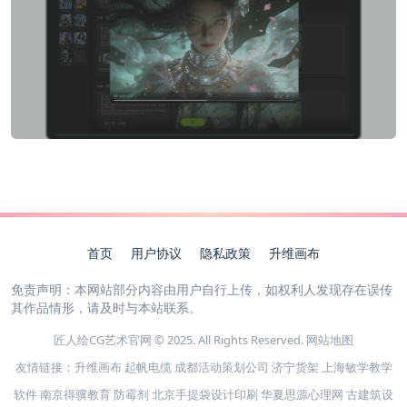
首页
用户协议
隐私政策
升维画布
免责声明：本网站部分内容由用户自行上传，如权利人发现存在误传
其作品情形，请及时与本站联系。
匠人绘CG艺术官网 © 2025. All Rights Reserved.
网站地图
友情链接：
升维画布
起帆电缆
成都活动策划公司
济宁货架
上海敏学教学
软件
南京得骥教育
防霉剂
北京手提袋设计印刷
华夏思源心理网
古建筑设